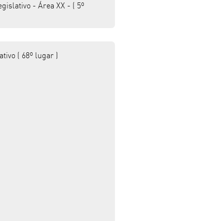
slativo - Área XX - ( 5º
ivo ( 68º lugar )