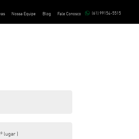
(61) 99154-5515
vas
Nossa Equipe
Blog
Fale Conosco
º lugar )