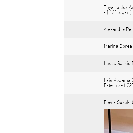
Thyairo dos A
- ( 12º lugar )
Alexandre Pere
Marina Dorea 
Lucas Sarkis T
Lais Kodama C
Externo - ( 22
Flavia Suzuki 