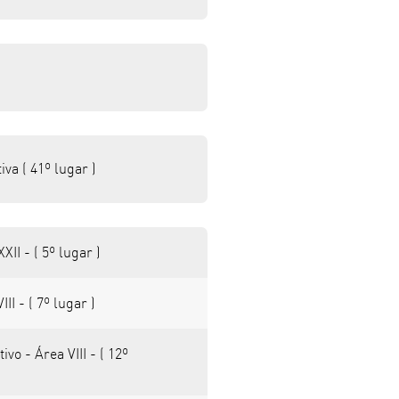
va ( 41º lugar )
II - ( 5º lugar )
I - ( 7º lugar )
o - Área VIII - ( 12º