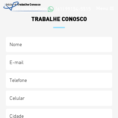
Trabalhe Conosco
Início
>
Menu
(61) 99154-5515
TRABALHE CONOSCO
Nome
*
E-
mail
*
Telefone
Celular
Cidade