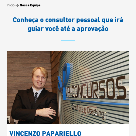
Nossa Equipe
Início
>
Conheça o consultor pessoal que irá
guiar você até a aprovação
VINCENZO PAPARIELLO