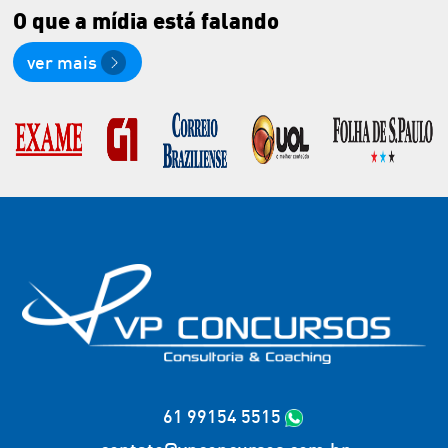
O que a mídia
está falando
ver mais
61 99154 5515